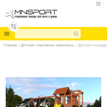
у
у
у
Главная
Детские спортивные комплексы
Детская площадк
/
/
у
у
у
у