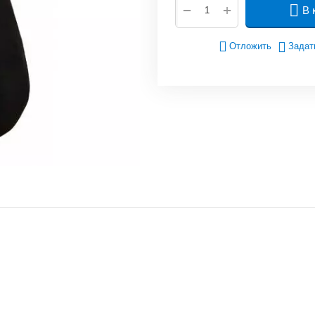
+
−
В 
Отложить
Задат