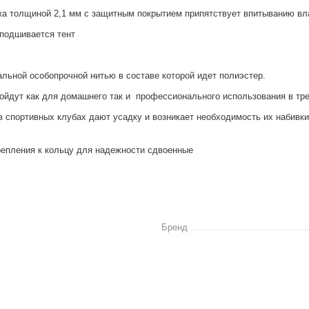
жа толщиной 2,1 мм с защитным покрытием припятствует впитыванию вл
 подшивается тент
ьной особопрочной нитью в составе которой идет полиэстер.
дойдут как для домашнего так и профессионального использования в т
в спортивных клубах дают усадку и возникает необходимость их набивк
репления к кольцу для надежности сдвоенные
Бренд