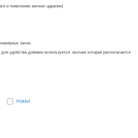
аги и появлению мелких царапин)
ренажерных залах.
и для удобства добивки используется молния которая располагается
РОККИ