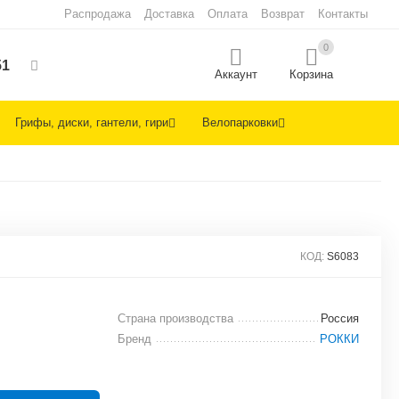
Распродажа
Доставка
Оплата
Возврат
Контакты
0
51
Аккаунт
Корзина
Грифы, диски, гантели, гири
Велопарковки
КОД:
S6083
Страна производства
Россия
Бренд
РОККИ