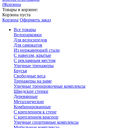
0
Корзина
Товары в корзине:
Корзина пуста
Корзина
Оформить заказ
Все товары
Велопарковки
Для велосипедов
Для самокатов
Из нержавеющей стали
С навесом, крытые
С рекламным местом
Уличные тренажеры
Брусья
Свободные веса
Тренажеры на раме
Уличные тренировочные комплексы
Шведские стенки
Деревянные
Металлические
Комбинированные
С креплением к стене
С креплением враспор
Уличные спортивные комплексы
Мобильные комплексы