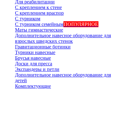
Для реабилитации
С креплением к стене
С креплением враспор
С турником
С турником семейным
ПОПУЛЯРНОЕ
Маты гимнастические
Дополнительное навесное оборудование для
взрослых шведских стенок
Гравитационные ботинки
Турники навесные
Брусья навесные
Доски для пресса
Экспандеры и петли
Дополнительное навесное оборудование для
детей
Комплектующие