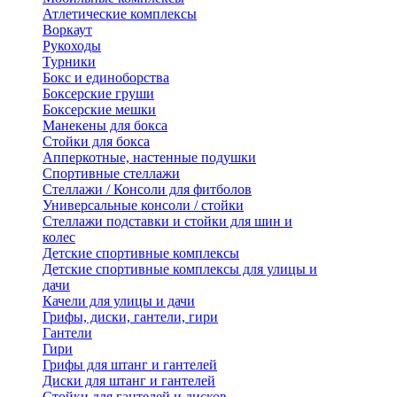
Атлетические комплексы
Воркаут
Рукоходы
Турники
Бокс и единоборства
Боксерские груши
Боксерские мешки
Манекены для бокса
Стойки для бокса
Апперкотные, настенные подушки
Спортивные стеллажи
Стеллажи / Консоли для фитболов
Универсальные консоли / стойки
Стеллажи подставки и стойки для шин и
колес
Детские спортивные комплексы
Детские спортивные комплексы для улицы и
дачи
Качели для улицы и дачи
Грифы, диски, гантели, гири
Гантели
Гири
Грифы для штанг и гантелей
Диски для штанг и гантелей
Стойки для гантелей и дисков