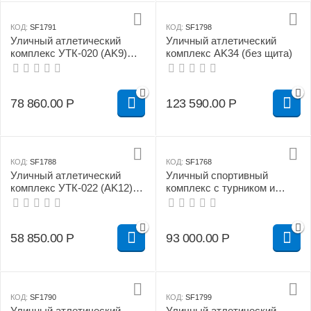
КОД:
SF1791
КОД:
SF1798
Уличный атлетический
Уличный атлетический
комплекс УТК-020 (AK9)
комплекс AK34 (без щита)
60x60 мм (турник, брусья,
шведская стенка, доска
для пресса, упор для
78 860.00
Р
123 590.00
Р
штанги)
КОД:
SF1788
КОД:
SF1768
Уличный атлетический
Уличный спортивный
комплекс УТК-022 (AK12)
комплекс с турником и
100х100 мм (турник,
креплением для груши
брусья, доска для пресса)
УТК-021с (AK10 +
кронштейн под грушу)
58 850.00
Р
93 000.00
Р
КОД:
SF1790
КОД:
SF1799
Уличный атлетический
Уличный атлетический