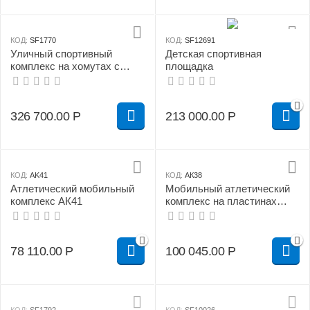
КОД:
SF1770
КОД:
SF12691
Уличный спортивный
Детская спортивная
комплекс на хомутах с
площадка
качелями гнездо (108 мм)
326 700.00
Р
213 000.00
Р
КОД:
AK41
КОД:
АК38
Атлетический мобильный
Мобильный атлетический
комплекс АК41
комплекс на пластинах
АК38
78 110.00
Р
100 045.00
Р
КОД:
SF1792
КОД:
SF10026