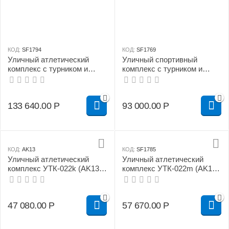
КОД:
SF1794
КОД:
SF1769
Уличный атлетический
Уличный спортивный
комплекс с турником и
комплекс с турником и
качелями гнездо AK32
качелями УТК-021k (AK10 +
качели)
133 640.00
Р
93 000.00
Р
КОД:
AK13
КОД:
SF1785
Уличный атлетический
Уличный атлетический
комплекс УТК-022k (AK13)
комплекс УТК-022m (AK14)
100х100 мм (турник,
100х100 мм (турник,
брусья)
брусья, гимнастическая
перекладина)
47 080.00
Р
57 670.00
Р