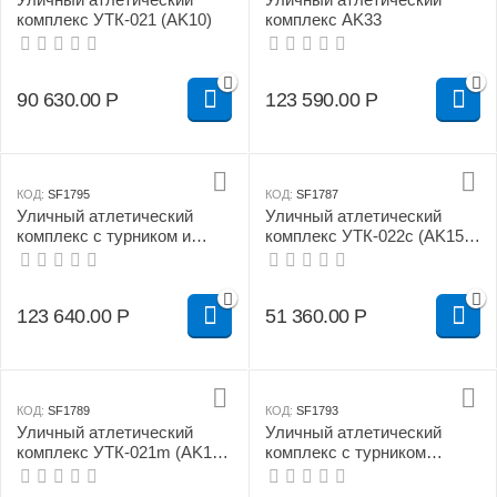
комплекс УТК-021 (AK10)
комплекс AK33
90 630.00
Р
123 590.00
Р
КОД:
SF1795
КОД:
SF1787
Уличный атлетический
Уличный атлетический
комплекс с турником и
комплекс УТК-022c (AK15)
качелями AK32-1
100х100 мм (турник,
брусья, поднятия ног с
утяжелителем)
123 640.00
Р
51 360.00
Р
КОД:
SF1789
КОД:
SF1793
Уличный атлетический
Уличный атлетический
комплекс УТК-021m (AK10-
комплекс с турником
1)
УТК-019 (AK8)