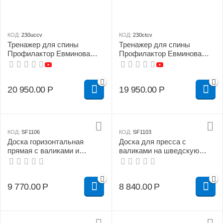
КОД:
230uccv
КОД:
230ctcv
Тренажер для спины
Тренажер для спины
Профилактор Евминова
Профилактор Евминова
усиленный (рост 170-195
стандартный (рост 170-195
см, вес от 115 до 150 кг)
см, вес до 115 кг)
20 950.00
Р
19 950.00
Р
КОД:
SF1106
КОД:
SF1103
Доска горизонтальная
Доска для пресса с
прямая с валиками и
валиками на шведскую
раскладной ногой для
стенку
шведской стенки под
штангу
9 770.00
Р
8 840.00
Р