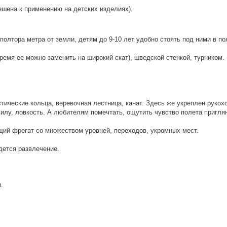
ешена к применению на детских изделиях).
олтора метра от земли, детям до 9-10 лет удобно стоять под ними в по
емя ее можно заменить на широкий скат), шведской стенкой, турником. 
ические кольца, веревочная лестница, канат. Здесь же укреплен рукох
илу, ловкость. А любителям помечтать, ощутить чувство полета приглян
щий фрегат со множеством уровней, переходов, укромных мест.
дется развлечение.
.