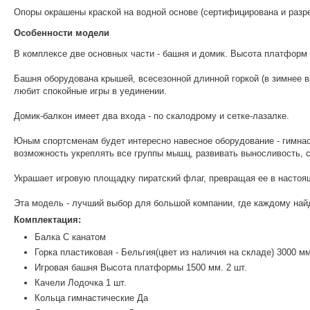
Опоры окрашены краской на водной основе (сертифицирована и разр
Особенности модели
В комплексе две основных части - башня и домик. Высота платформ п
Башня оборудована крышей, всесезонной длинной горкой (в зимнее вр
любит спокойные игры в уединении.
Домик-балкон имеет два входа - по скалодрому и сетке-лазалке.
Юным спортсменам будет интересно навесное оборудование - гимнаст
возможность укреплять все группы мышц, развивать выносливость, с
Украшает игровую площадку пиратский флаг, превращая ее в настоя
Эта модель - лучший выбор для большой компании, где каждому най
Комплектация:
Балка С канатом
Горка пластиковая - Бельгия(цвет из наличия на складе) 3000 мм
Игровая башня Высота платформы 1500 мм. 2 шт.
Качели Лодочка 1 шт.
Кольца гимнастические Да