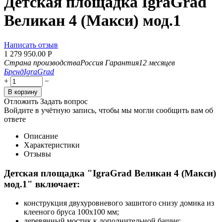
Детская площадка IgraGrad
Великан 4 (Макси) мод.1
Написать отзыв
1 279 950.00
Р
Страна производства
Россия
Гарантия
12 месяцев
Бренд
IgraGrad
+
−
В корзину
Отложить
Задать вопрос
Войдите в учётную запись, чтобы мы могли сообщить вам об
ответе
Описание
Характеристики
Отзывы
Детская площадка "IgraGrad Великан 4 (Макси)
мод.1" включает:
конструкция двухуровневого зашитого снизу домика из
клееного бруса 100х100 мм;
деревянный мостик к дополнительной башне;