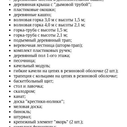
деревянная крыша с "дымовой трубой";
пластиковые окошки;
деревянные кашпо;
волновая горка 3,0 м c высоты 1,5 м;
волновая горка 4,0 м c высоты 2,1 м;
горка-труба с высоты 1,5 м;
горка-труба с высоты 2,1 м;
подъемный деревянный трап;
веревочная лестница (шторм-трап);
комплект пластиковых ручек;
деревянный пол 1-ого этажа;
песочница;
качельный модуль;
гибкие качели на цепях в резиновой оболочке (2 шт.);
трапеция с кольцами на цепях в резиновой оболочке;
баскетбольный щит;
стол и лавочка;
скалодром;
канат;
доска "крестики-нолики";
меловая доска;
бинокль;
штурвал;
крепежный элемент "якорь" (2 шт.);
комплект фурнитуры;