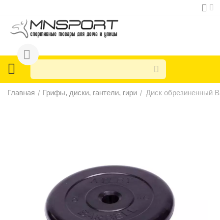
Главная
Грифы, диски, гантели, гири
Диск обрезиненный Bar
/
/