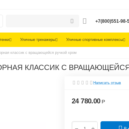
+7(800)551-98-
тенки
Уличные тренажеры
Уличные спортивные комплексы
зборная классик с вращающейся ручкой хром
ЗБОРНАЯ КЛАССИК С ВРАЩАЮЩЕЙС
Написать отзыв
24 780.00
Р
+
−
В 