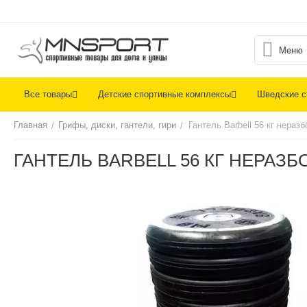
Меню
Все товары
Детские спортивные комплексы
Шведские с
Главная
Грифы, диски, гантели, гири
Гантель Barbell 56 кг нера
/
/
ГАНТЕЛЬ BARBELL 56 КГ НЕРА