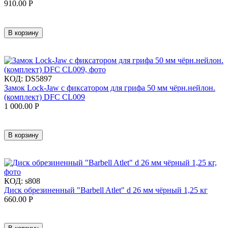
910.00
Р
В корзину
КОД:
DS5897
Замок Lock-Jaw с фиксатором для грифа 50 мм чёрн.нейлон.
(комплект) DFC CL009
1 000.00
Р
В корзину
КОД:
s808
Диск обрезиненный "Barbell Atlet" d 26 мм чёрный 1,25 кг
660.00
Р