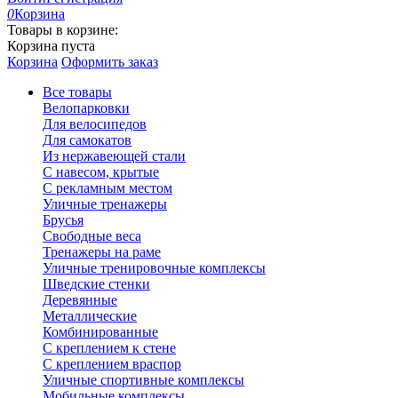
0
Корзина
Товары в корзине:
Корзина пуста
Корзина
Оформить заказ
Все товары
Велопарковки
Для велосипедов
Для самокатов
Из нержавеющей стали
С навесом, крытые
С рекламным местом
Уличные тренажеры
Брусья
Свободные веса
Тренажеры на раме
Уличные тренировочные комплексы
Шведские стенки
Деревянные
Металлические
Комбинированные
С креплением к стене
С креплением враспор
Уличные спортивные комплексы
Мобильные комплексы