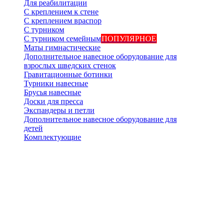
Для реабилитации
С креплением к стене
С креплением враспор
С турником
С турником семейным
ПОПУЛЯРНОЕ
Маты гимнастические
Дополнительное навесное оборудование для
взрослых шведских стенок
Гравитационные ботинки
Турники навесные
Брусья навесные
Доски для пресса
Экспандеры и петли
Дополнительное навесное оборудование для
детей
Комплектующие