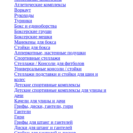
Атлетические комплексы
Воркаут
Рукоходы
Турники
Бокс и единоборства
Боксерские груши
Боксерские мешки
Манекены для бокса
Стойки для бокса
Апперкотные, настенные подушки
Спортивные стеллажи
Стеллажи / Консоли для фитболов
Универсальные консоли / стойки
Стеллажи подставки и стойки для шин и
колес
Детские спортивные комплексы
Детские спортивные комплексы для улицы и
дачи
Качели для улицы и дачи
Грифы, диски, гантели, гири
Гантели
Гири
Грифы для штанг и гантелей
Диски для штанг и гантелей
Стойки для гантелей и дисков