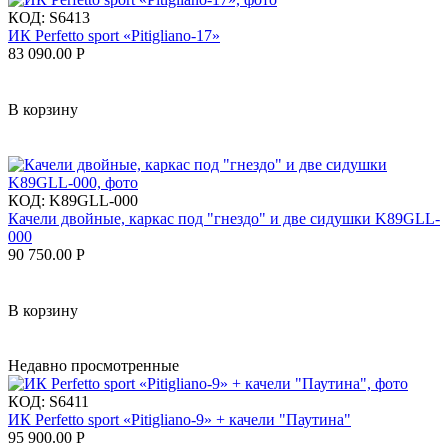
КОД:
S6413
ИК Perfetto sport «Pitigliano-17»
83 090.00
Р
В корзину
КОД:
K89GLL-000
Качели двойные, каркас под "гнездо" и две сидушки K89GLL-
000
90 750.00
Р
В корзину
Недавно просмотренные
КОД:
S6411
ИК Perfetto sport «Pitigliano-9» + качели "Паутина"
95 900.00
Р