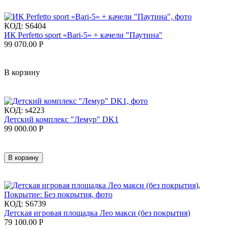
КОД:
S6404
ИК Perfetto sport «Bari-5» + качели "Паутина"
99 070.00
Р
В корзину
КОД:
s4223
Детский комплекс "Лемур" DK1
99 000.00
Р
В корзину
КОД:
S6739
Детская игровая площадка Лео макси (без покрытия)
79 100.00
Р