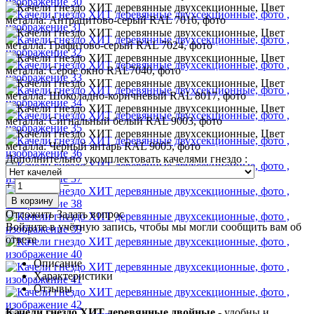
Дополнительно укомплектовать качелями гнездо
:
+
−
В корзину
Отложить
Задать вопрос
Войдите в учётную запись, чтобы мы могли сообщить вам об
ответе
Описание
Характеристики
Отзывы
Качели гнездо ХИТ деревянные двойные
- удобны и