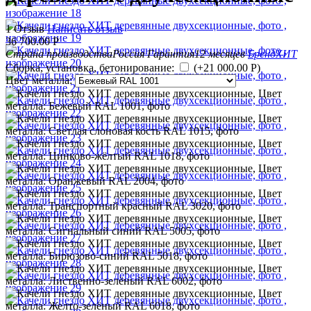
1 Отзыв
Написать отзыв
36 700.00
Р
Страна производства
Россия
Гарантия
12 месяцев
Бренд
ХИТ
Сборка, установка, бетонирование:
(+
21 000.00
Р
)
Цвет металла: