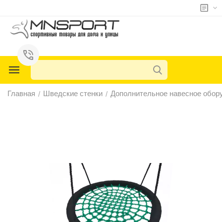
у
у
у
Главная
Шведские стенки
Дополнительное навесное обор
/
/
у
у
у
у