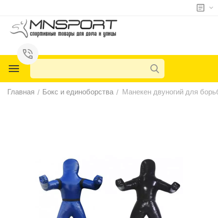
у
у
у
Главная
Бокс и единоборства
Манекен двуногий для борьб
/
/
у
у
у
у