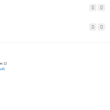
ие 12
ый)