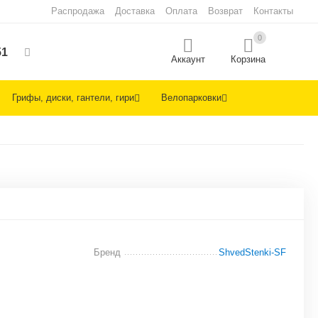
Распродажа
Доставка
Оплата
Возврат
Контакты
0
51
Аккаунт
Корзина
Грифы, диски, гантели, гири
Велопарковки
Бренд
ShvedStenki-SF