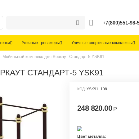
+7(800)551-98-
тенки
Уличные тренажеры
Уличные спортивные комплексы
Мобильный комплекс для Воркаут Стандарт-5 YSK91
КАУТ СТАНДАРТ-5 YSK91
КОД:
YSK91_108
248 820.00
Р
Цвет металла: