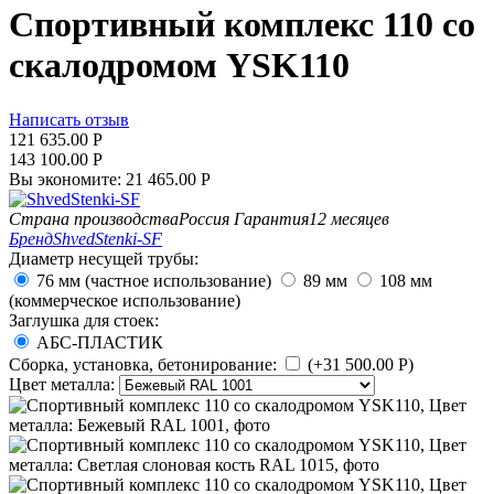
Спортивный комплекс 110 со
скалодромом YSK110
Написать отзыв
121 635.00
Р
143 100.00
Р
Вы экономите:
21 465.00
Р
Страна производства
Россия
Гарантия
12 месяцев
Бренд
ShvedStenki-SF
Диаметр несущей трубы:
76 мм (частное использование)
89 мм
108 мм
(коммерческое использование)
Заглушка для стоек:
АБС-ПЛАСТИК
Сборка, установка, бетонирование:
(+
31 500.00
Р
)
Цвет металла: