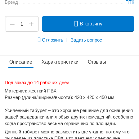
Бренд
ПТК
+
−
В корзину
Отложить
Задать вопрос
Описание
Характеристики
Отзывы
Под заказ до 14 рабочих дней
Материал:
жесткий ПВХ
Размер (длина/ширина/высота):
420 х 420 х 450 мм
Усиленный табурет – это хорошее решение для оснащения
вашей раздевалки или любых других помещений, особенно
когда пространство весьма ограничено по площади.
Данный табурет можно разместить где угодно, потому что
он сделан из пластика ПВХ, что дает ему следующие