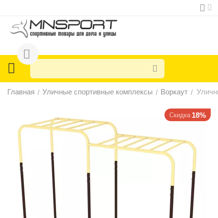
Главная
Уличные спортивные комплексы
Воркаут
Уличн
/
/
/
18%
Скидка