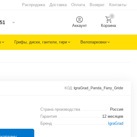
Распродажа
Доставка
Оплата
Возврат
Контакты
0
-51
Аккаунт
Корзина
ы
Грифы, диски, гантели, гири
Велопарковки
КОД:
IgraGrad_Panda_Fany_Gride
Страна производства
Россия
Гарантия
12 месяцев
Бренд
IgraGrad
 корзину