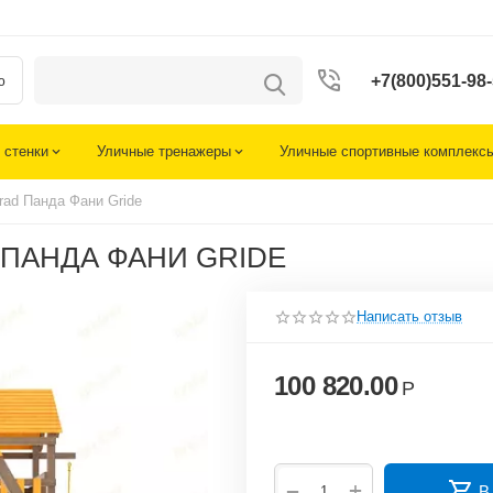
+7(800)551-98
ю
 стенки
Уличные тренажеры
Уличные спортивные комплекс
rad Панда Фани Gride
ПАНДА ФАНИ GRIDE
Написать отзыв
100 820.00
Р
+
−
В