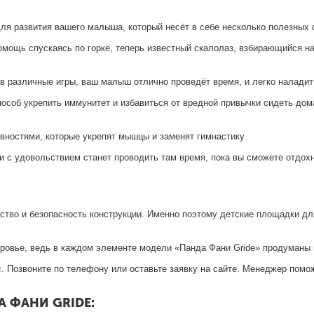
ля развития вашего малыша, который несёт в себе несколько полезных 
омощь спускаясь по горке, теперь известный скалолаз, взбирающийся на
я в различные игры, ваш малыш отлично проведёт время, и легко наладит
способ укрепить иммунитет и избавиться от вредной привычки сидеть до
вностями, которые укрепят мышцы и заменят гимнастику.
и с удовольствием станет проводить там время, пока вы сможете отдох
ство и безопасность конструкции. Именно поэтому детские площадки дл
доровье, ведь в каждом элементе модели «Панда Фани Gride» продуманы
. Позвоните по телефону или оставьте заявку на сайте. Менеджер помож
 ФАНИ GRIDE: