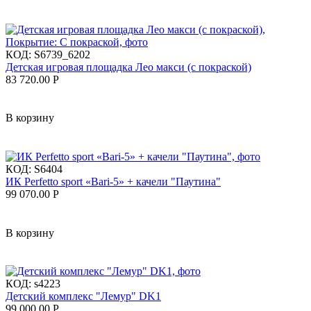
КОД:
S6739_6202
Детская игровая площадка Лео макси (с покраской)
83 720.00
Р
В корзину
КОД:
S6404
ИК Perfetto sport «Bari-5» + качели "Паутина"
99 070.00
Р
В корзину
КОД:
s4223
Детский комплекс "Лемур" DK1
99 000.00
Р