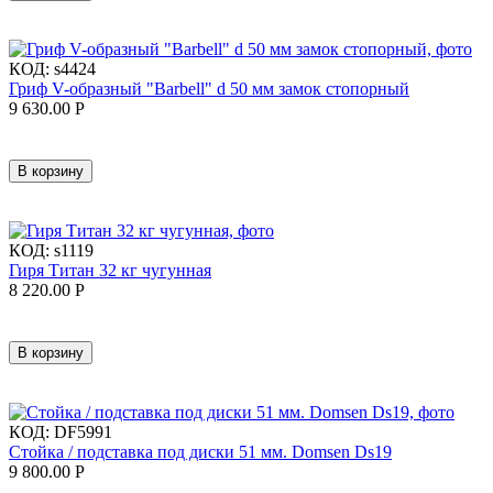
КОД:
s4424
Гриф V-образный "Barbell" d 50 мм замок стопорный
9 630.00
Р
В корзину
КОД:
s1119
Гиря Титан 32 кг чугунная
8 220.00
Р
В корзину
КОД:
DF5991
Стойка / подставка под диски 51 мм. Domsen Ds19
9 800.00
Р