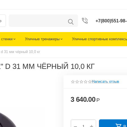
+7(800)551-98
ю
 стенки
Уличные тренажеры
Уличные спортивные комплекс
 d 31 мм чёрный 10,0 кг
D 31 ММ ЧЁРНЫЙ 10,0 КГ
Написать отзыв
3 640.00
Р
+
−
В