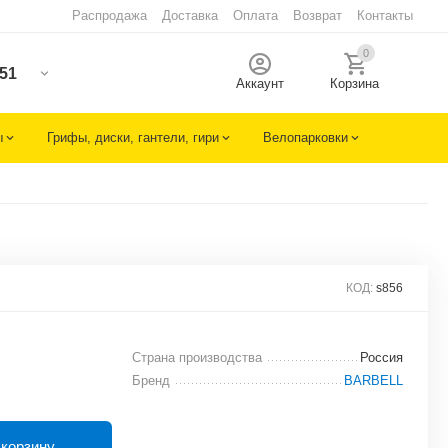
Распродажа
Доставка
Оплата
Возврат
Контакты
0
-51
Аккаунт
Корзина
ы
Грифы, диски, гантели, гири
Велопарковки
КОД:
s856
Страна производства
Россия
Бренд
BARBELL
 корзину