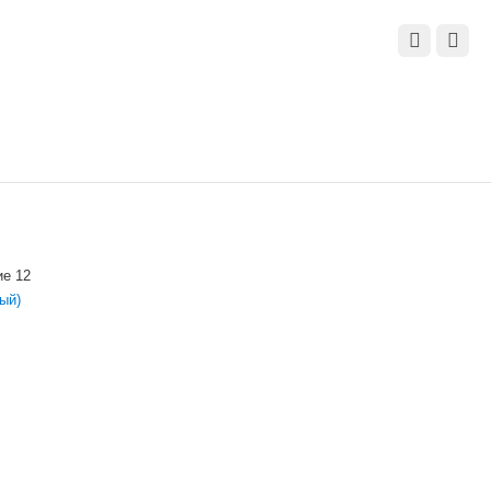
ие 12
ый)