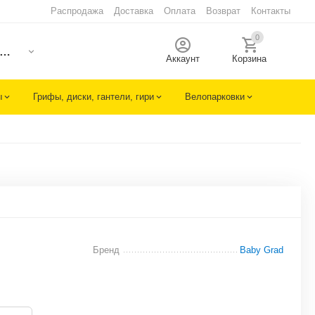
Распродажа
Доставка
Оплата
Возврат
Контакты
0
Аккаунт
Корзина
ы
Грифы, диски, гантели, гири
Велопарковки
Бренд
Baby Grad