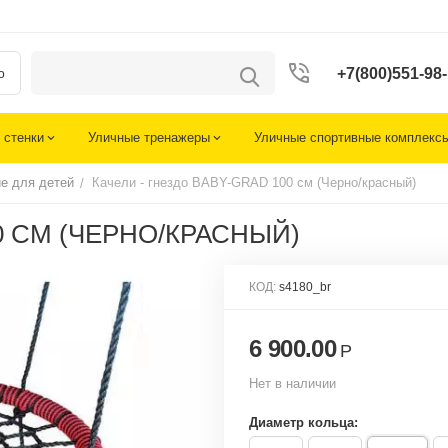
+7(800)551-98-51
ю
 стенки
Уличные тренажеры
Уличные спортивные комплекс
е для детей
Качели - гнездо BABY-GRAD 100 см (Черно/красный)
/
0 СМ (ЧЕРНО/КРАСНЫЙ)
КОД:
s4180_br
6 900.00
Р
Нет в наличии
Диаметр кольца: