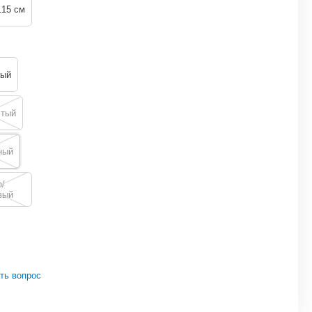
115 см
тый
лтый
ный
/
вый
ть вопрос