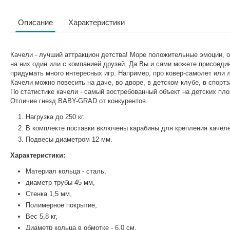
Описание
Характеристики
Качели - лучший аттракцион детства! Море положительные эмоции, 
на них один или с компанией друзей. Да Вы и сами можете присоедин
придумать много интересных игр. Например, про ковер-самолет или 
Качели можно повесить на даче, во дворе, в детском клубе, в спорт
По статистике качели - самый востребованный объект на детских пл
Отличие гнезд BABY-GRAD от конкурентов.
Нагрузка до 250 кг.
В комплекте поставки включены карабины для крепления качеле
Подвесы диаметром 12 мм.
Характеристики:
Материал кольца - сталь,
диаметр трубы 45 мм,
Стенка 1,5 мм,
Полимерное покрытие,
Вес 5,8 кг,
Диаметр кольца в обмотке - 6,0 см,