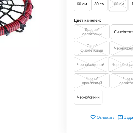
60 см
80 см
100 см
Цвет качелей:
Красно/
Сине/жел
салатовый
Сине/
Черно/же
фиолетовый
Черно/зеленый
Черно/крас
Черно/
Черно
оранжевый
салато
Черно/синий
Отложить
Зада