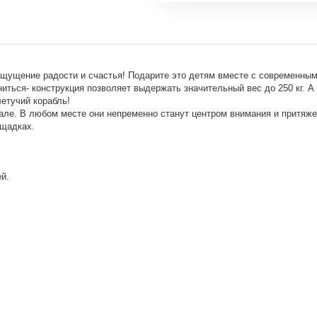
ощущение радости и счастья! Подарите это детям вместе с современным
иться- конструкция позволяет выдержать значительный вес до 250 кг. А
летучий корабль!
зале. В любом месте они непременно станут центром внимания и притяже
ощадках.
й.