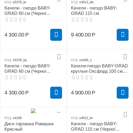
КОД:
s5378_br
КОД:
s4612_bb
Качели - гнездо BABY-
Качели - гнездо BABY-
GRAD 60 см (Черно/
GRAD 115 см
красный)
4 300.00
Р
9 400.00
Р
КОД:
s5378_by
КОД:
s4180_1
Качели - гнездо BABY-
Качели-гнездо BABY-GRAD
GRAD 60 см (Черно/
круглые Оксфорд 100 см
желтый)
зеленые
4 300.00
Р
4 900.00
Р
КОД:
s4196
КОД:
s4612_br
Диск-тарзанка Ромашка
Качели - гнездо BABY-
Красный
GRAD 115 см (Черно/