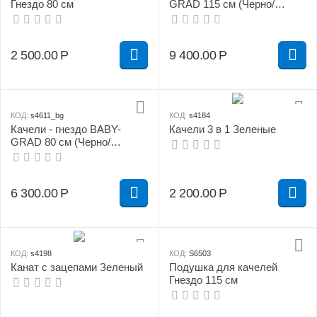
Гнездо 80 см
GRAD 115 см (Черно/
желтый)
2 500.00
Р
9 400.00
Р
КОД:
s4611_bg
КОД:
s4184
Качели - гнездо BABY-
Качели 3 в 1 Зеленые
GRAD 80 см (Черно/
зеленый)
6 300.00
Р
2 200.00
Р
КОД:
s4198
КОД:
S6503
Канат с зацепами Зеленый
Подушка для качелей
Гнездо 115 см