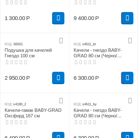
красный)
1 300.00
Р
9 400.00
Р
КОД:
S6501
КОД:
s4611_br
Подушка для качелей
Качели - гнездо BABY-
Гнездо 100 см
GRAD 80 см (Черно/
красный)
2 950.00
Р
6 300.00
Р
КОД:
s4180_2
КОД:
s4611_by
Качели-гамак BABY-GRAD
Качели - гнездо BABY-
Оксфорд 167 см
GRAD 80 см (Черно/
желтый)