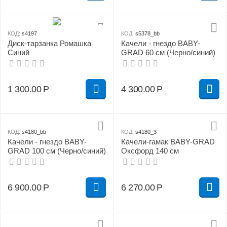
КОД:
s4197
КОД:
s5378_bb
Диск-тарзанка Ромашка
Качели - гнездо BABY-
Синий
GRAD 60 см (Черно/синий)
1 300.00
Р
4 300.00
Р
КОД:
s4180_bb
КОД:
s4180_3
Качели - гнездо BABY-
Качели-гамак BABY-GRAD
GRAD 100 см (Черно/синий)
Оксфорд 140 см
6 900.00
Р
6 270.00
Р