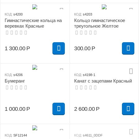
КОД:
s4200
КОД:
s4203
Гимнастические кольца на
Кольцо гимнастическое
веревках Красные
треугольное Желтое
1 300.00
Р
300.00
Р
КОД:
s4206
КОД:
s4198-1
Бумеранг
Канат с зацепами Красный
1 000.00
Р
2 600.00
Р
КОД:
SF12144
КОД:
s4611_0DDF