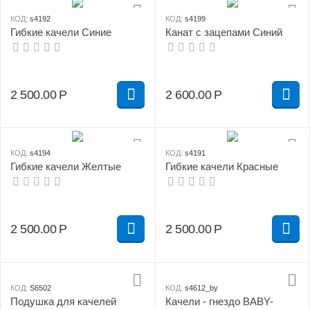
КОД:
s4192
КОД:
s4199
Гибкие качели Синие
Канат с зацепами Синий
2 500.00
Р
2 600.00
Р
КОД:
s4194
КОД:
s4191
Гибкие качели Желтые
Гибкие качели Красные
2 500.00
Р
2 500.00
Р
КОД:
S6502
КОД:
s4612_by
Подушка для качелей
Качели - гнездо BABY-