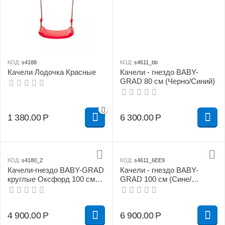
КОД:
s4188
КОД:
s4611_bb
Качели Лодочка Красные
Качели - гнездо BABY-
GRAD 80 см (Черно/Синий)
1 380.00
Р
6 300.00
Р
КОД:
s4180_2
КОД:
s4611_6EE9
Качели-гнездо BABY-GRAD
Качели - гнездо BABY-
круглые Оксфорд 100 см
GRAD 100 см (Сине/
синие
желтый)
4 900.00
Р
6 900.00
Р