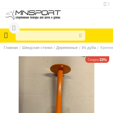
Главная
Шведские стенки
Деревянные
Из дуба
Крепеж
/
/
/
/
33%
Скидка