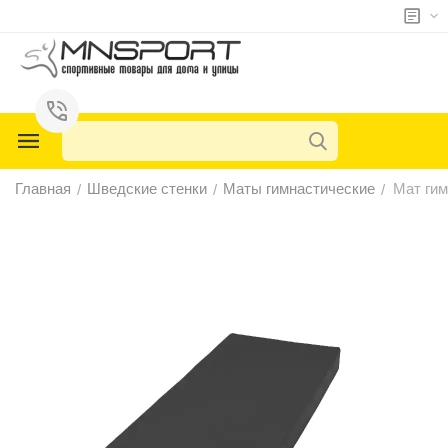
у
у
у
Главная
Шведские стенки
Маты гимнастические
Мат гим
/
/
/
у
у
у
у