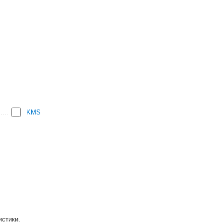
KMS
истики.