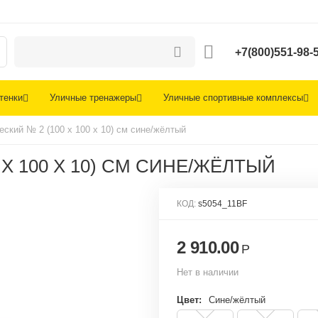
+7(800)551-98-
тенки
Уличные тренажеры
Уличные спортивные комплексы
еский № 2 (100 х 100 х 10) см сине/жёлтый
Х 100 Х 10) СМ СИНЕ/ЖЁЛТЫЙ
КОД:
s5054_11BF
2 910.00
Р
Нет в наличии
Цвет:
Сине/жёлтый