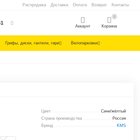
Распродажа
Доставка
Оплата
Возврат
Контакты
0
51
Аккаунт
Корзина
Грифы, диски, гантели, гири
Велопарковки
Цвет
Сине/жёлтый
Страна производства
Россия
Бренд
KMS