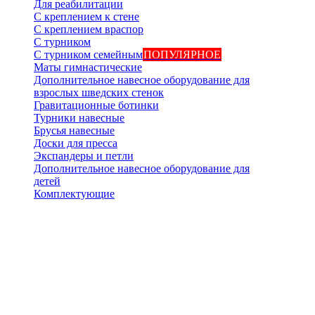
Для реабилитации
С креплением к стене
С креплением враспор
С турником
С турником семейным
ПОПУЛЯРНОЕ
Маты гимнастические
Дополнительное навесное оборудование для
взрослых шведских стенок
Гравитационные ботинки
Турники навесные
Брусья навесные
Доски для пресса
Экспандеры и петли
Дополнительное навесное оборудование для
детей
Комплектующие