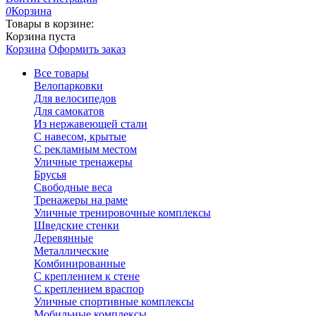
0
Корзина
Товары в корзине:
Корзина пуста
Корзина
Оформить заказ
Все товары
Велопарковки
Для велосипедов
Для самокатов
Из нержавеющей стали
С навесом, крытые
С рекламным местом
Уличные тренажеры
Брусья
Свободные веса
Тренажеры на раме
Уличные тренировочные комплексы
Шведские стенки
Деревянные
Металлические
Комбинированные
С креплением к стене
С креплением враспор
Уличные спортивные комплексы
Мобильные комплексы