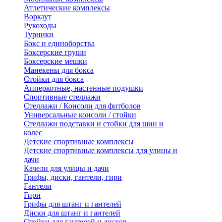
Атлетические комплексы
Воркаут
Рукоходы
Турники
Бокс и единоборства
Боксерские груши
Боксерские мешки
Манекены для бокса
Стойки для бокса
Апперкотные, настенные подушки
Спортивные стеллажи
Стеллажи / Консоли для фитболов
Универсальные консоли / стойки
Стеллажи подставки и стойки для шин и
колес
Детские спортивные комплексы
Детские спортивные комплексы для улицы и
дачи
Качели для улицы и дачи
Грифы, диски, гантели, гири
Гантели
Гири
Грифы для штанг и гантелей
Диски для штанг и гантелей
Стойки для гантелей и дисков