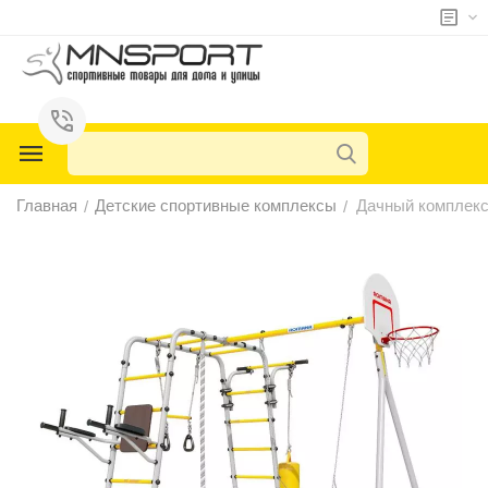
у
у
у
Главная
Детские спортивные комплексы
Дачный комплекс
/
/
у
у
у
у