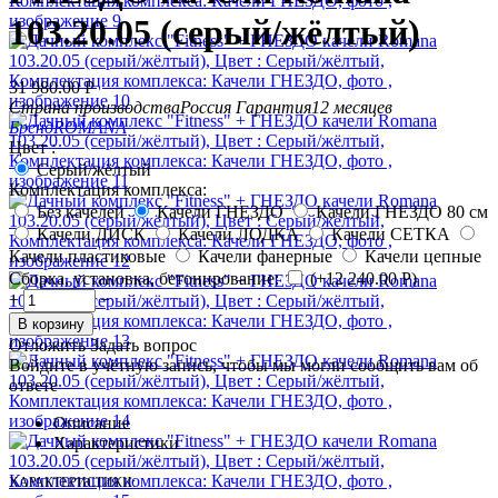
103.20.05 (серый/жёлтый)
31 980.00
Р
Страна производства
Россия
Гарантия
12 месяцев
Бренд
ROMANA
Цвет :
Серый/жёлтый
Комплектация комплекса:
Без качелей
Качели ГНЕЗДО
Качели ГНЕЗДО 80 см
Качели ДИСК
Качели ЛОДКА
Качели СЕТКА
Качели пластиковые
Качели фанерные
Качели цепные
Сборка, установка, бетонирование:
(+
12 240.00
Р
)
+
−
В корзину
Отложить
Задать вопрос
Войдите в учётную запись, чтобы мы могли сообщить вам об
ответе
Описание
Характеристики
ХАРАКТЕРИСТИКИ: