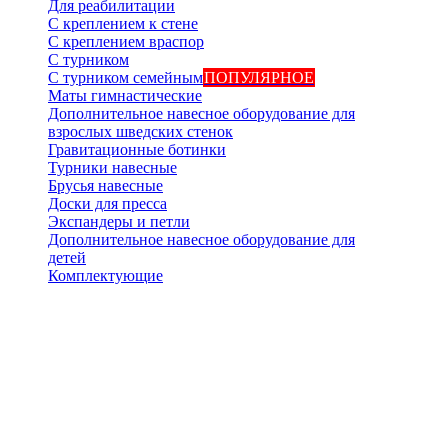
Для реабилитации
С креплением к стене
С креплением враспор
С турником
С турником семейным
ПОПУЛЯРНОЕ
Маты гимнастические
Дополнительное навесное оборудование для
взрослых шведских стенок
Гравитационные ботинки
Турники навесные
Брусья навесные
Доски для пресса
Экспандеры и петли
Дополнительное навесное оборудование для
детей
Комплектующие