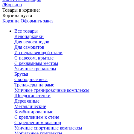
0
Корзина
Товары в корзине:
Корзина пуста
Корзина
Оформить заказ
Все товары
Велопарковки
Для велосипедов
Для самокатов
Из нержавеющей стали
С навесом, крытые
С рекламным местом
Уличные тренажеры
Брусья
Свободные веса
Тренажеры на раме
Уличные тренировочные комплексы
Шведские стенки
Деревянные
Металлические
Комбинированные
С креплением к стене
С креплением враспор
Уличные спортивные комплексы
Мобильные комплексы