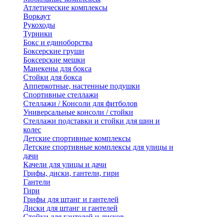
Атлетические комплексы
Воркаут
Рукоходы
Турники
Бокс и единоборства
Боксерские груши
Боксерские мешки
Манекены для бокса
Стойки для бокса
Апперкотные, настенные подушки
Спортивные стеллажи
Стеллажи / Консоли для фитболов
Универсальные консоли / стойки
Стеллажи подставки и стойки для шин и
колес
Детские спортивные комплексы
Детские спортивные комплексы для улицы и
дачи
Качели для улицы и дачи
Грифы, диски, гантели, гири
Гантели
Гири
Грифы для штанг и гантелей
Диски для штанг и гантелей
Стойки для гантелей и дисков