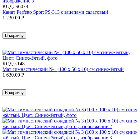
КОД:
S6079
Канат Perfetto Sport PS-313 с зацепами салатовый
1 230.00
Р
В корзину
КОД:
s148
Мат гимнастический №1 (100 х 50 х 10) см сине/жёлтый
1 630.00
Р
В корзину