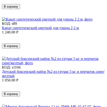
В корзину
КОД:
s89
Канат синтетический цветной для улицы 2,2 м
1 240.00
Р
В корзину
КОД:
s1104
Детский боксерский набор №2 из груши 5 кг и перчаток сине/
желтый
1 050.00
Р
В корзину