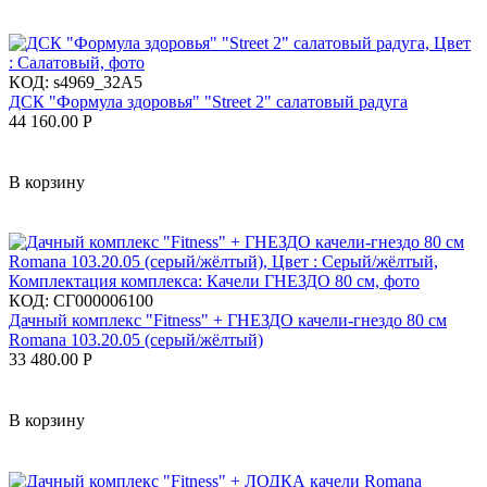
КОД:
s4969_32A5
ДСК "Формула здоровья" "Street 2" салатовый радуга
44 160.00
Р
В корзину
КОД:
СГ000006100
Дачный комплекс "Fitness" + ГНЕЗДО качели-гнездо 80 см
Romana 103.20.05 (серый/жёлтый)
33 480.00
Р
В корзину