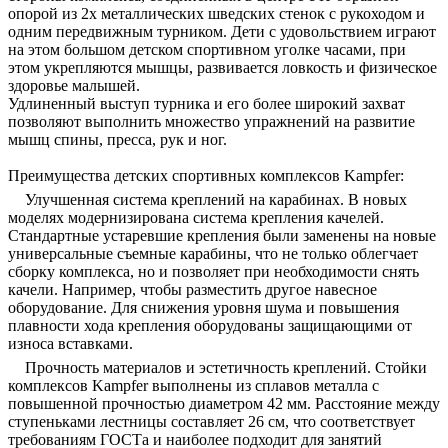
опорой из 2х металлических шведских стенок с рукоходом и
одним передвижным турником. Дети с удовольствием играют
на этом большом детском спортивном уголке часами, при
этом укрепляются мышцы, развивается ловкость и физическое
здоровье малышей.
Удлиненный выступ турника и его более широкий захват
позволяют выполнить множество упражнений на развитие
мышц спины, пресса, рук и ног.
Преимущества детских спортивных комплексов Kampfer:
Улучшенная система креплений на карабинах.
В новых
моделях модернизирована система крепления качелей.
Стандартные устаревшие крепления были заменены на новые
универсальные съемные карабины, что не только облегчает
сборку комплекса, но и позволяет при необходимости снять
качели. Например, чтобы разместить другое навесное
оборудование. Для снижения уровня шума и повышения
плавности хода крепления оборудованы защищающими от
износа вставками.
Прочность материалов и эстетичность креплений.
Стойки
комплексов Kampfer выполнены из сплавов металла с
повышенной прочностью диаметром 42 мм. Расстояние между
ступеньками лестницы составляет 26 см, что соответствует
требованиям ГОСТа и наиболее подходит для занятий