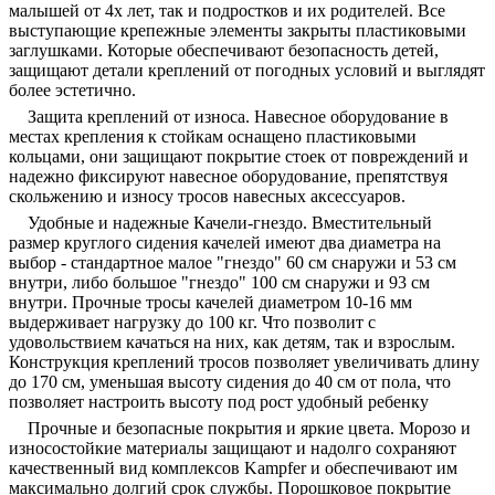
малышей от 4х лет, так и подростков и их родителей. Все
выступающие крепежные элементы закрыты пластиковыми
заглушками. Которые обеспечивают безопасность детей,
защищают детали креплений от погодных условий и выглядят
более эстетично.
Защита креплений от износа.
Навесное оборудование в
местах крепления к стойкам оснащено пластиковыми
кольцами, они защищают покрытие стоек от повреждений и
надежно фиксируют навесное оборудование, препятствуя
скольжению и износу тросов навесных аксессуаров.
Удобные и надежные Качели-гнездо.
Вместительный
размер круглого сидения качелей имеют два диаметра на
выбор - стандартное малое "гнездо" 60 см снаружи и 53 см
внутри, либо большое "гнездо" 100 см снаружи и 93 см
внутри. Прочные тросы качелей диаметром 10-16 мм
выдерживает нагрузку до 100 кг. Что позволит с
удовольствием качаться на них, как детям, так и взрослым.
Конструкция креплений тросов позволяет увеличивать длину
до 170 см, уменьшая высоту сидения до 40 см от пола, что
позволяет настроить высоту под рост удобный ребенку
Прочные и безопасные покрытия и яркие цвета.
Морозо и
износостойкие материалы защищают и надолго сохраняют
качественный вид комплексов Kampfer и обеспечивают им
максимально долгий срок службы. Порошковое покрытие