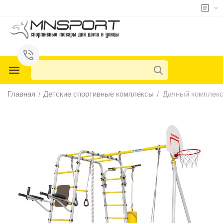
у
у
у
Главная
Детские спортивные комплексы
Дачный комплекс
/
/
у
у
у
у