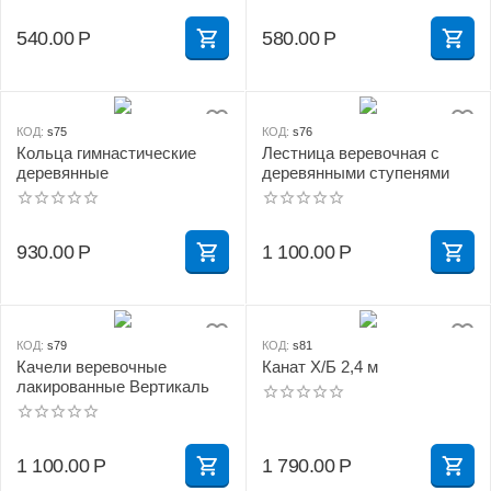
540.00
Р
580.00
Р
КОД:
s75
КОД:
s76
Кольца гимнастические
Лестница веревочная с
деревянные
деревянными ступенями
930.00
Р
1 100.00
Р
КОД:
s79
КОД:
s81
Качели веревочные
Канат Х/Б 2,4 м
лакированные Вертикаль
1 100.00
Р
1 790.00
Р