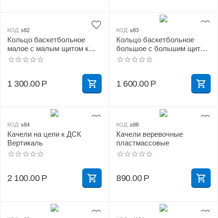
КОД:
s82
КОД:
s83
Кольцо баскетбольное
Кольцо баскетбольное
малое с малым щитом к
большое с большим щитом
ДСК "Вертикаль"
к ДСК "Вертикаль"
1 300.00
Р
1 600.00
Р
КОД:
s84
КОД:
s88
Качели на цепи к ДСК
Качели веревочные
Вертикаль
пластмассовые
2 100.00
Р
890.00
Р