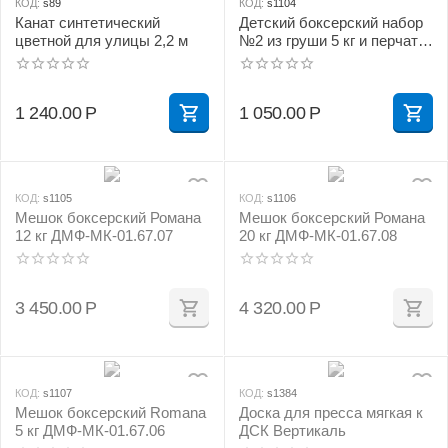
КОД:
s89
КОД:
s1104
Канат синтетический
Детский боксерский набор
цветной для улицы 2,2 м
№2 из груши 5 кг и перчаток
сине/желтый
1 240.00
Р
1 050.00
Р
КОД:
s1105
КОД:
s1106
Мешок боксерский Романа
Мешок боксерский Романа
12 кг ДМФ-МК-01.67.07
20 кг ДМФ-МК-01.67.08
3 450.00
Р
4 320.00
Р
КОД:
s1107
КОД:
s1384
Мешок боксерский Romana
Доска для пресса мягкая к
5 кг ДМФ-МК-01.67.06
ДСК Вертикаль