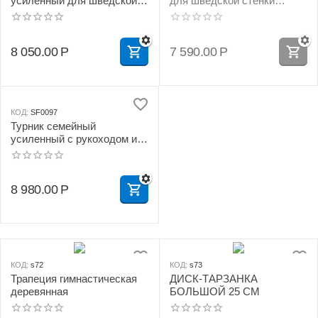
усиленный для шведской
для шведской стенки
стенки
(цельносварные)
8 050.00
Р
7 590.00
Р
КОД:
SF0097
Турник семейный
усиленный с рукоходом из
бука для шведской стенки
8 980.00
Р
КОД:
s72
КОД:
s73
Трапеция гимнастическая
ДИСК-ТАРЗАНКА
деревянная
БОЛЬШОЙ 25 СМ