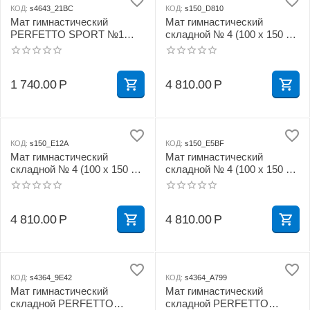
КОД:
s4643_21BC
КОД:
s150_D810
Мат гимнастический
Мат гимнастический
PERFETTO SPORT №1
складной № 4 (100 х 150 х
(100 х 50 х 10) см красно/
10) см бежевый
жёлтый
1 740.00
Р
4 810.00
Р
КОД:
s150_E12A
КОД:
s150_E5BF
Мат гимнастический
Мат гимнастический
складной № 4 (100 х 150 х
складной № 4 (100 х 150 х
10) см зелёно/жёлтый
10) см красно/жёлтый
4 810.00
Р
4 810.00
Р
КОД:
s4364_9E42
КОД:
s4364_A799
Мат гимнастический
Мат гимнастический
складной PERFETTO
складной PERFETTO