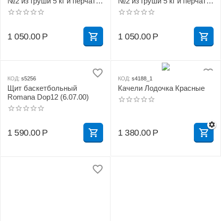
№2 из груши 5 кг и перчаток
№2 из груши 5 кг и перчаток
зелено/желтый
красно/желтый
1 050.00
Р
1 050.00
Р
КОД:
s5256
КОД:
s4188_1
Щит баскетбольный
Качели Лодочка Красные
Romana Dop12 (6.07.00)
1 590.00
Р
1 380.00
Р