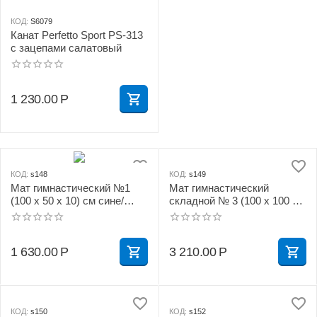
КОД:
S6079
Канат Perfetto Sport PS-313
с зацепами салатовый
1 230.00
Р
КОД:
s148
КОД:
s149
Мат гимнастический №1
Мат гимнастический
(100 х 50 х 10) см сине/
складной № 3 (100 х 100 х
жёлтый
10) см сине/жёлтый
1 630.00
Р
3 210.00
Р
КОД:
s150
КОД:
s152