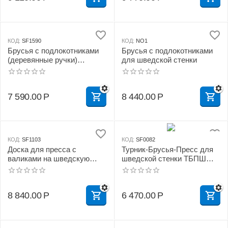
КОД:
SF1590
КОД:
NO1
Брусья с подлокотниками
Брусья с подлокотниками
(деревянные ручки)
для шведской стенки
разборные
7 590.00
Р
8 440.00
Р
КОД:
SF1103
КОД:
SF0082
Доска для пресса с
Турник-Брусья-Пресс для
валиками на шведскую
шведской стенки ТБПШ
стенку
эконом (черный)
8 840.00
Р
6 470.00
Р