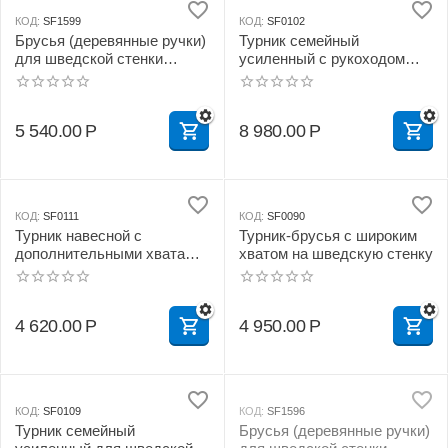
КОД:
SF1599
КОД:
SF0102
Брусья (деревянные ручки)
Турник семейный
для шведской стенки
усиленный с рукоходом
(разборные)
для шведской стенки
5 540.00
Р
8 980.00
Р
КОД:
SF0111
КОД:
SF0090
Турник навесной c
Турник-брусья с широким
дополнительными хватами
хватом на шведскую стенку
для шведской стенки
4 620.00
Р
4 950.00
Р
КОД:
SF0109
КОД:
SF1596
Турник семейный
Брусья (деревянные ручки)