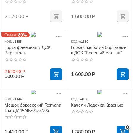
2 670.00
Р
1 600.00
Р
80%
Скидка
КОД:
s1385
КОД:
s1389
Горка фанерная к ДСК
Горка с мягкими бортиками
Вертикаль
к ДСК "Веселый малыш"
2 520.00
Р
1 600.00
Р
500.00
Р
КОД:
s4144
КОД:
s4188
Мешок боксерский Romana
Качели Лодочка Красные
1 кг ДМФ-МК-01.67.05
1 410.00
Р
1 380.00
Р