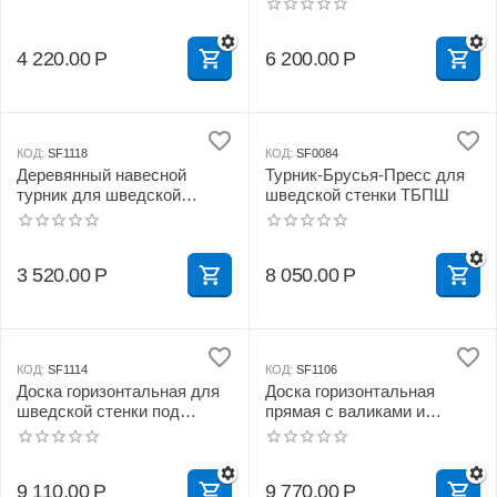
4 220.00
Р
6 200.00
Р
КОД:
SF1118
КОД:
SF0084
Деревянный навесной
Турник-Брусья-Пресс для
турник для шведской
шведской стенки ТБПШ
стенки
3 520.00
Р
8 050.00
Р
КОД:
SF1114
КОД:
SF1106
Доска горизонтальная для
Доска горизонтальная
шведской стенки под
прямая с валиками и
штангу
раскладной ногой для
шведской стенки под
штангу
9 110.00
Р
9 770.00
Р