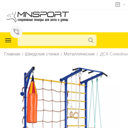
у
у
у
Главная
Шведские стенки
Металлические
ДСК Семейный 
/
/
/
у
у
у
у