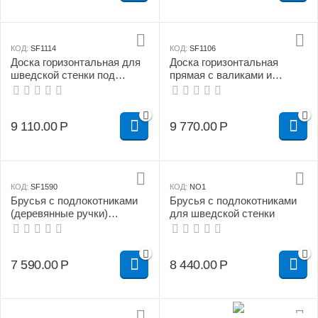
КОД:
SF1114
КОД:
SF1106
Доска горизонтальная для
Доска горизонтальная
шведской стенки под
прямая с валиками и
штангу
раскладной ногой для
шведской стенки под
штангу
9 110.00
Р
9 770.00
Р
КОД:
SF1590
КОД:
NO1
Брусья с подлокотниками
Брусья с подлокотниками
(деревянные ручки)
для шведской стенки
разборные
7 590.00
Р
8 440.00
Р