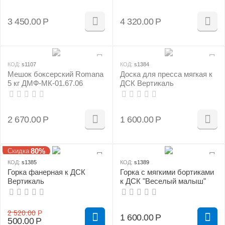
3 450.00
Р
4 320.00
Р
КОД:
s1107
КОД:
s1384
Мешок боксерский Romana
Доска для пресса мягкая к
5 кг ДМФ-МК-01.67.06
ДСК Вертикаль
2 670.00
Р
1 600.00
Р
80%
Скидка
КОД:
s1385
КОД:
s1389
Горка фанерная к ДСК
Горка с мягкими бортиками
Вертикаль
к ДСК "Веселый малыш"
2 520.00
Р
1 600.00
Р
500.00
Р