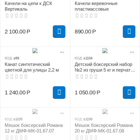
Качели на цепи к ДСК
Качели веревочные
Вертикаль
пластмассовые
2 100.00
Р
890.00
Р
КОД:
s89
КОД:
s1104
Канат синтетический
Детский боксерский набор
цветной для улицы 2,2 м
№2 из груши 5 кг и перчаток
сине/желтый
1 240.00
Р
1 050.00
Р
КОД:
s1105
КОД:
s1106
Мешок боксерский Романа
Мешок боксерский Романа
12 кг ДМФ-МК-01.67.07
20 кг ДМФ-МК-01.67.08