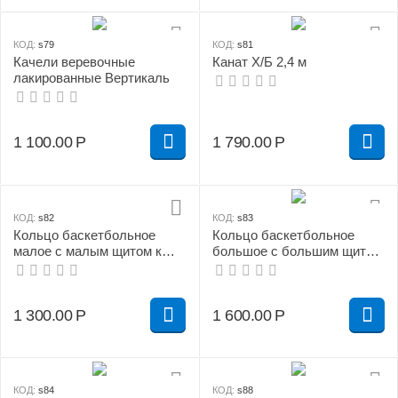
КОД:
s79
КОД:
s81
Качели веревочные
Канат Х/Б 2,4 м
лакированные Вертикаль
1 100.00
Р
1 790.00
Р
КОД:
s82
КОД:
s83
Кольцо баскетбольное
Кольцо баскетбольное
малое с малым щитом к
большое с большим щитом
ДСК "Вертикаль"
к ДСК "Вертикаль"
1 300.00
Р
1 600.00
Р
КОД:
s84
КОД:
s88