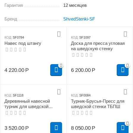
Гарантия
12 месяцев
Бренд
ShvedStenki-SF
КОД:
SF0784
КОД:
SF1097
Навес под штангу
Доска для пресса угловая
на шведскую стенку
4 220.00
Р
6 200.00
Р
КОД:
SF1118
КОД:
SF0084
Деревянный навесной
Турник-Брусья-Пресс для
турник для шведской
шведской стенки ТБПШ
стенки
3 520.00
Р
8 050.00
Р