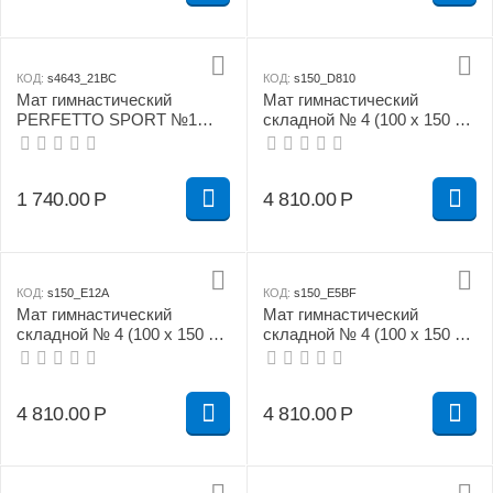
КОД:
s4643_21BC
КОД:
s150_D810
Мат гимнастический
Мат гимнастический
PERFETTO SPORT №1
складной № 4 (100 х 150 х
(100 х 50 х 10) см красно/
10) см бежевый
жёлтый
1 740.00
Р
4 810.00
Р
КОД:
s150_E12A
КОД:
s150_E5BF
Мат гимнастический
Мат гимнастический
складной № 4 (100 х 150 х
складной № 4 (100 х 150 х
10) см зелёно/жёлтый
10) см красно/жёлтый
4 810.00
Р
4 810.00
Р