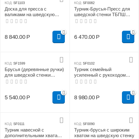
КОД:
SF1103
КОД:
SF0082
Доска для пресса с
Турник-Брусья-Пресс для
валиками на шведскую
шведской стенки ТБПШ
стенку
эконом (черный)
8 840.00
Р
6 470.00
Р
КОД:
SF1599
КОД:
SF0102
Брусья (деревянные ручки)
Турник семейный
для шведской стенки
усиленный с рукоходом
(разборные)
для шведской стенки
5 540.00
Р
8 980.00
Р
КОД:
SF0111
КОД:
SF0090
Турник навесной c
Турник-брусья с широким
дополнительными хватами
хватом на шведскую стенку