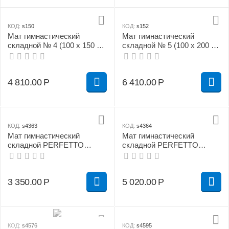
КОД:
s150
КОД:
s152
Мат гимнастический
Мат гимнастический
складной № 4 (100 х 150 х
складной № 5 (100 х 200 х
10) см сине/жёлтый
10) см жёлтый
4 810.00
Р
6 410.00
Р
КОД:
s4363
КОД:
s4364
Мат гимнастический
Мат гимнастический
складной PERFETTO
складной PERFETTO
SPORT № 3 (100 х 100 х 10)
SPORT № 4 (100 х 150 х 10)
см красно/жёлтый
см бежевый
3 350.00
Р
5 020.00
Р
КОД:
s4576
КОД:
s4595