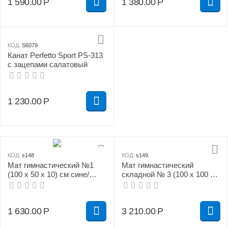
1 590.00
Р
1 380.00
Р
КОД:
S6079
Канат Perfetto Sport PS-313
с зацепами салатовый
1 230.00
Р
КОД:
s148
КОД:
s149
Мат гимнастический №1
Мат гимнастический
(100 х 50 х 10) см сине/
складной № 3 (100 х 100 х
жёлтый
10) см сине/жёлтый
1 630.00
Р
3 210.00
Р