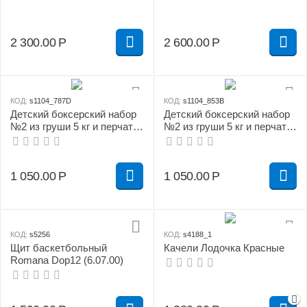
2 300.00
Р
2 600.00
Р
КОД:
s1104_787D
КОД:
s1104_853B
Детский боксерский набор
Детский боксерский набор
№2 из груши 5 кг и перчаток
№2 из груши 5 кг и перчаток
зелено/желтый
красно/желтый
1 050.00
Р
1 050.00
Р
КОД:
s5256
КОД:
s4188_1
Щит баскетбольный
Качели Лодочка Красные
Romana Dop12 (6.07.00)