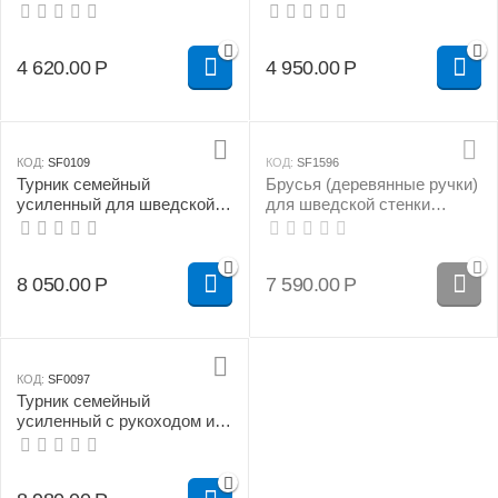
для шведской стенки
4 620.00
Р
4 950.00
Р
КОД:
SF0109
КОД:
SF1596
Турник семейный
Брусья (деревянные ручки)
усиленный для шведской
для шведской стенки
стенки
(цельносварные)
8 050.00
Р
7 590.00
Р
КОД:
SF0097
Турник семейный
усиленный с рукоходом из
бука для шведской стенки