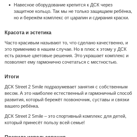
Навесное оборудование крепится к ДСК через
Вес
82,9 кг
защитное кольцо. Так мы не только защищаем ребёнка,
но и бережём комплекс от царапин и сдирания краски.
картонная коробка,
Тип упаковки
запаянная в плотный
Красота и эстетика
полиэтилен
Часто красивым называют то, что сделано качественно, и
Линейка
Street Formula
это применимо в нашем случае. Но в плюс к этому у ДСК
есть разные цветовые решения. Это украшает комплекс и
Размер Д(Г)хШхВ
2010х2320х2590 мм
позволяет ему гармонично сочетаться с местностью.
Ширина турника
950 мм
Итоги
ДСК Street 2 Smile подразумевает занятия с собственным
Коробка 1
1546*231*161, 36 кг.
весом. А это наиболее естественный и гармоничный способ
развития, который бережёт позвоночник, суставы и связки
Коробка 2
1021*601*151, 33,6 кг.
вашего ребёнка.
Коробка 3
1011*511*61, 13,3 кг.
ДСК Street 2 Smile – это спортивный комплекс для детей,
который принесёт пользу всей семье!
Возрастная категория
3+