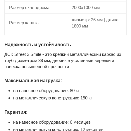
Размер скалодрома
2000х1000 мм
диаметр: 26 мм | длина:
Размер каната
1800 мм
Размер колец
160х150 мм
гимнастических
Надёжность и устойчивость
ДСК Street 2 Smile - это крепкий металлический каркас из
Занимаемая площадь
4,7 м²
труб диаметром 38 мм, двойные усиленные верёвки и
навеска повышенной прочности
Серия
Street Formula
Максимальная нагрузка:
Регулировка турника по
нет
высоте
на навесное оборудование: 80 кг
на металлическую конструкцию: 150 кг
Диаметр трубы стойки
38 мм
Толщина металла стоек
2 мм
Гарантия:
на навесное оборудование: 6 месяцев
28 мм с учетом
Диаметр перекладины
на металлическую конструкцию: 12 месяцев
обрезиненного покрытия