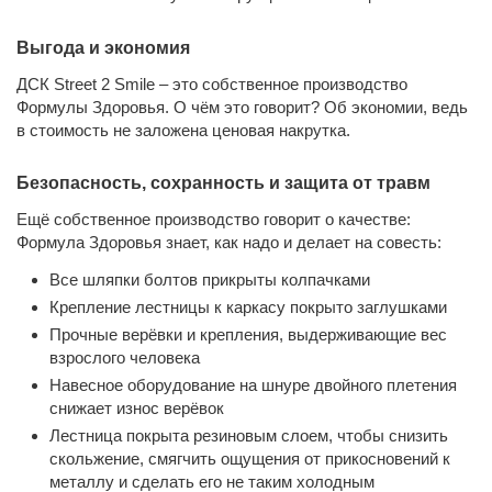
Длина перекладины
450 мм
Выгода и экономия
ДСК Street 2 Smile – это собственное производство
Расстояние между
260 мм
Формулы Здоровья. О чём это говорит? Об экономии, ведь
перекладинами
в стоимость не заложена ценовая накрутка.
Тип окраски
порошковое покрытие
Безопасность, сохранность и защита от травм
Максимальная нагрузка
Ещё собственное производство говорит о качестве:
на металлическую
150 кг
Формула Здоровья знает, как надо и делает на совесть:
конструкцию
Все шляпки болтов прикрыты колпачками
Максимальная нагрузка
Крепление лестницы к каркасу покрыто заглушками
150 кг
на турник
Прочные верёвки и крепления, выдерживающие вес
взрослого человека
Максимальная нагрузка
80 кг
Навесное оборудование на шнуре двойного плетения
на скалодром
снижает износ верёвок
Максимальная нагрузка
Лестница покрыта резиновым слоем, чтобы снизить
на навесное
скольжение, смягчить ощущения от прикосновений к
80 кг
оборудование
металлу и сделать его не таким холодным