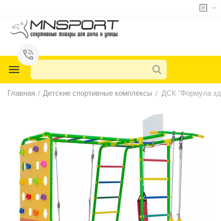
у
у
у
Главная
Детские спортивные комплексы
ДСК "Формула здо
/
/
у
у
у
у