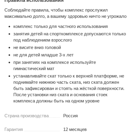
Правила использования
Страна изготовитель
Россия
Соблюдайте правила, чтобы комплекс прослужил
Регулировка навесного
максимально долго, а вашему здоровью ничто не угрожало
нет
оборудования по высоте
комплекс только для частного использования
Толщина скалодрома
10 мм
занятия детей на спорткомплексе допускаются только
под наблюдением взрослого
не висите вниз головой
не для детей младше 3-х лет
при занятиях на комплексе используйте
гимнастический мат
устанавливайте скат только к верхней платформе, не
поднимайте нижнюю часть ската, низ ската должен
быть зафиксирован и стоять на жёсткой поверхности.
После установки низ ската и основания стоек
комплекса должны быть на одном уровне
Страна производства
Россия
Гарантия
12 месяцев